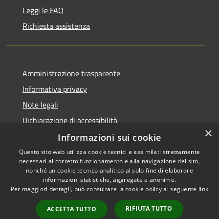
Leggi le FAQ
Richiesta assistenza
Amministrazione trasparente
Informativa privacy
Note legali
Dichiarazione di accessibilità
×
Informazioni sui cookie
Questo sito web utilizza cookie tecnici e assimilati strettamente
necessari al corretto funzionamento e alla navigazione del sito,
RSS
Copyright © 2026 • Comune di
nonché un cookie tecnico analitico al solo fine di elaborare
Accessibilità
informazioni statistiche, aggregate e anonime.
Casperia • Powered by
Per maggiori dettagli, può consultare la cookie policy al seguente
link
Privacy
Municipium
Accesso
•
Cookie
redazione
RIFIUTA TUTTO
ACCETTA TUTTO
Mappa del sito