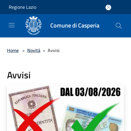
Salta al contenuto principale
Regione Lazio
Comune di Casperia
Home
>
Novità
>
Avvisi
Avvisi