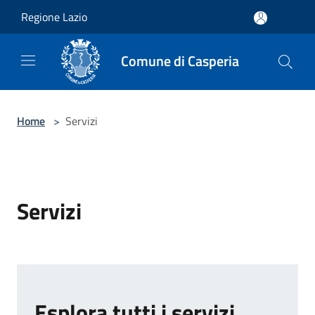
Salta al contenuto principale
Regione Lazio
Comune di Casperia
Home
>
Servizi
Servizi
Esplora tutti i servizi